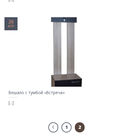
26
АПР
Вешало с тумбой «Встреча»
[...]
1
2