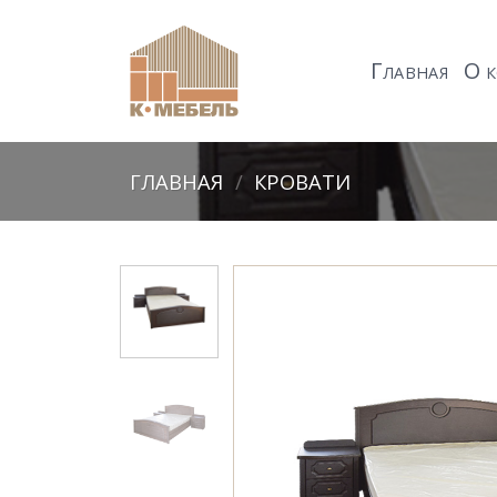
Skip
to
Г
О
content
ЛАВНАЯ
К
ГЛАВНАЯ
/
КРОВАТИ