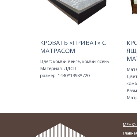
КРОВАТЬ «ПРИВАТ» С
КР
МАТРАСОМ
ЯЩ
МА
Цвет
:
комби-венге, комби-ясень
Материал
:
ЛДСП
Мат
размер
:
1440*1998*720
Цве
комб
Разм
Мат
МЕНЮ 
Главна