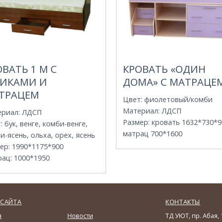
ОВАТЬ 1 М С
КРОВАТЬ «ОДИН
ИКАМИ И
ДОМА» С МАТРАЦЕ
ТРАЦЕМ
Цвет
:
фиолетовый/комби
Материал
:
ЛДСП
ериал
:
ЛДСП
Размер
:
кровать 1632*730*9
т
:
бук, венге, комби-венге,
матрац 700*1600
и-ясень, ольха, орех, ясень
ер
:
1990*1175*900
рац
:
1000*1950
САЙТА
КОНТАКТЫ
я
Новости
ТД УЮТ, пр. Абая, 