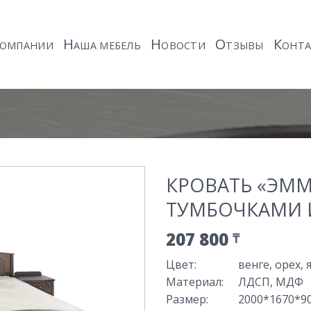
Н
Н
О
К
ОМПАНИИ
АША МЕБЕЛЬ
ОВОСТИ
ТЗЫВЫ
ОНТ
КРОВАТЬ «ЭММ
ТУМБОЧКАМИ 
207 800
₸
Цвет
:
венге, орех, 
Материал
:
ЛДСП, МДФ
Размер
:
2000*1670*9