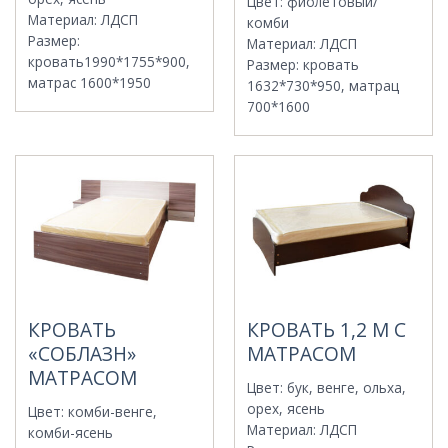
Цвет
:
фиолетовый/
Материал
:
ЛДСП
комби
Размер
:
Материал
:
ЛДСП
кровать1990*1755*900,
Размер
:
кровать
матрас 1600*1950
1632*730*950, матрац
700*1600
КРОВАТЬ
КРОВАТЬ 1,2 М С
«СОБЛАЗН»
МАТРАСОМ
МАТРАСОМ
Цвет
:
бук, венге, ольха,
орех, ясень
Цвет
:
комби-венге,
Материал
:
ЛДСП
комби-ясень