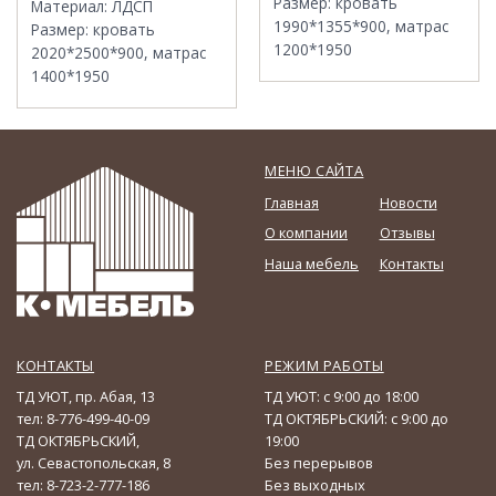
Размер
:
кровать
Материал
:
ЛДСП
1990*1355*900, матрас
Размер
:
кровать
1200*1950
2020*2500*900, матрас
1400*1950
МЕНЮ САЙТА
Главная
Новости
О компании
Отзывы
Наша мебель
Контакты
КОНТАКТЫ
РЕЖИМ РАБОТЫ
ТД УЮТ, пр. Абая, 13
ТД УЮТ: с 9:00 до 18:00
тел: 8-776-499-40-09
ТД ОКТЯБРЬСКИЙ: с 9:00 до
ТД ОКТЯБРЬСКИЙ,
19:00
ул. Севастопольская, 8
Без перерывов
тел: 8-723-2-777-186
Без выходных