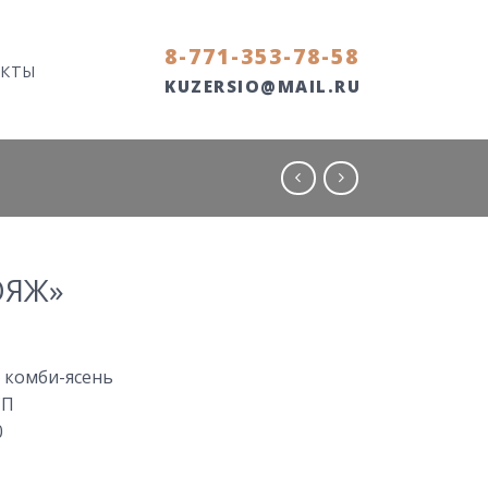
8-771-353-78-58
АКТЫ
KUZERSIO@MAIL.RU
ОЯЖ»
 комби-ясень
СП
0