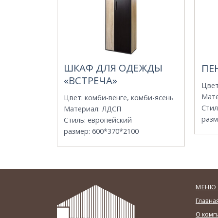
ШКАФ ДЛЯ ОДЕЖДЫ
ПЕ
«ВСТРЕЧА»
Цве
Мат
Цвет
:
комби-венге, комби-ясень
Стил
Материал
:
ЛДСП
разм
Стиль
:
европейский
размер
:
600*370*2100
МЕНЮ 
Главна
О комп