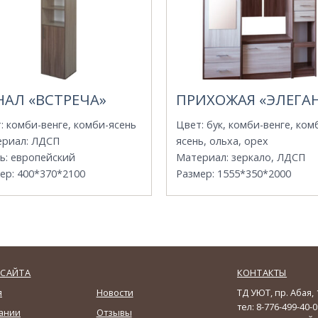
НАЛ «ВСТРЕЧА»
ПРИХОЖАЯ «ЭЛЕГА
т
:
комби-венге, комби-ясень
Цвет
:
бук, комби-венге, ком
ериал
:
ЛДСП
ясень, ольха, орех
ь
:
европейский
Материал
:
зеркало, ЛДСП
ер
:
400*370*2100
Размер
:
1555*350*2000
САЙТА
КОНТАКТЫ
я
Новости
ТД УЮТ, пр. Абая, 
тел: 8-776-499-40-0
ании
Отзывы