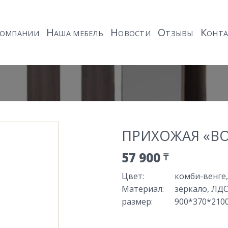
Н
Н
О
К
ОМПАНИИ
АША МЕБЕЛЬ
ОВОСТИ
ТЗЫВЫ
ОНТ
ПРИХОЖАЯ «В
57 900
₸
Цвет
:
комби-венге,
Материал
:
зеркало, ЛД
размер
:
900*370*210