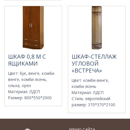
ШКАФ 0,8 М С
ШКАФ-СТЕЛЛАЖ
ЯЩИКАМИ
УГЛОВОЙ
«ВСТРЕЧА»
Цвет
:
бук, венге, комби-
венге, комби-ясень,
Цвет
:
комби-венге,
ольха, орех
комби-ясень
Материал
:
ЛДСП
Материал
:
ЛДСП
Размер
:
800*550*2000
Стиль
:
европейский
размер
:
370*370*2100
МЕНЮ САЙТА