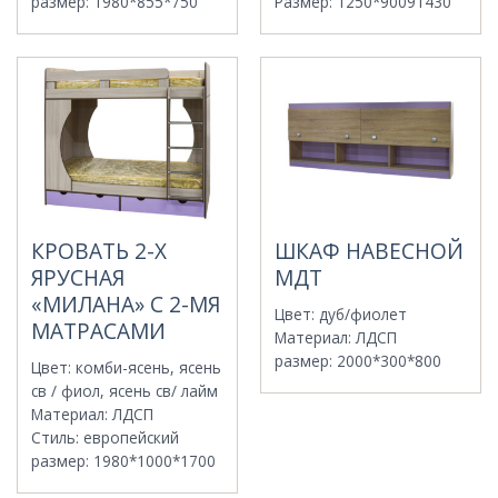
размер
:
1980*855*750
Размер
:
1250*90091430
КРОВАТЬ 2-Х
ШКАФ НАВЕСНОЙ
ЯРУСНАЯ
МДТ
«МИЛАНА» С 2-МЯ
Цвет
:
дуб/фиолет
МАТРАСАМИ
Материал
:
ЛДСП
размер
:
2000*300*800
Цвет
:
комби-ясень, ясень
св / фиол, ясень св/ лайм
Материал
:
ЛДСП
Стиль
:
европейский
размер
:
1980*1000*1700