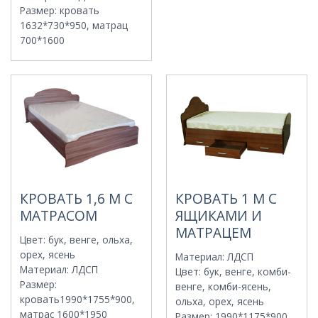
Размер
:
кровать
1632*730*950, матрац
700*1600
КРОВАТЬ 1,6 М С
КРОВАТЬ 1 М С
МАТРАСОМ
ЯЩИКАМИ И
МАТРАЦЕМ
Цвет
:
бук, венге, ольха,
орех, ясень
Материал
:
ЛДСП
Материал
:
ЛДСП
Цвет
:
бук, венге, комби-
Размер
:
венге, комби-ясень,
кровать1990*1755*900,
ольха, орех, ясень
матрас 1600*1950
Размер
:
1990*1175*900